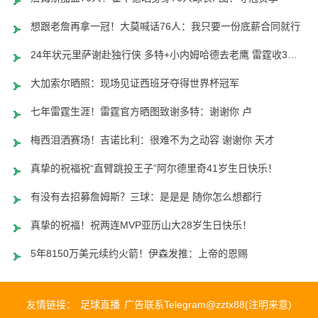
想跟老詹再拿一冠！大莫喊话76人：我只要一份底薪合同就行
24年状元里萨谢赴独行侠 多特+小内姆哈德去老鹰 雷霆收3次轮
大加索尔晒照：现场见证西班牙夺得世界杯冠军
七年雷霆生涯！雷霆官方晒图致谢多特：谢谢你 卢
梅西泪洒赛场！吉诺比利：很难不为之动容 谢谢你 天才
真挚的祝福祝“直臂跳投王子”阿尔德里奇41岁生日快乐！
有没有去招募詹姆斯？三球：是是是 随你怎么想都行
真挚的祝福！祝两连MVP亚历山大28岁生日快乐！
5年8150万美元续约火箭！伊森发推：上帝的恩赐
友情链接：
足球直播
广告联系Telegram@zztx88(注明来意)