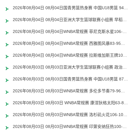
2026年08月04日 08月04日国青男篮热身赛 中国U18男篮 94 - 85 加拿大大卫·安篮球学院 集锦
2026年08月04日 08月04日亚洲大学生篮球联赛小组赛 早稻田大学 71 - 86 清华大学 集锦
2026年08月04日 08月04日WNBA常规赛 菲尼克斯水星106-101芝加哥天空 全场集锦
2026年08月04日 08月04日WNBA常规赛 西雅图风暴83-95纽约自由人 全场集锦
2026年08月04日 08月04日WNBA常规赛 拉斯维加斯王牌109-87亚特兰大梦想 全场集锦
2026年08月03日 08月03日亚洲大学生篮球联赛小组赛 政治大学 83 - 71 上海交通大学 集锦
2026年08月03日 08月03日国青男篮热身赛 中国U18男篮 87 - 73 韩国东国大学 集锦
2026年08月03日 08月03日WNBA常规赛 多伦多节奏79-96金州女武神 全场集锦
2026年08月03日 08月03日 WNBA常规赛 康涅狄格太阳63-83达拉斯飞翼 全场集锦
2026年08月03日 08月03日WNBA常规赛 洛杉矶火花106-101波特兰火焰 全场集锦
2026年08月03日 08月03日WNBA常规赛 印第安纳狂热100-108明尼苏达山猫 全场集锦