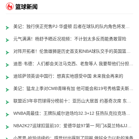
篮球新闻
美记：独行侠正兜售PJ·华盛顿 后者在球队的队内角色将发生变化
元气满满！杨舒予晒近况视频：不计划太多反而能勇敢冒险
对阵开拓者！伦敦雄狮是历史首支和NBA球队交手的英国篮球俱乐部
迪恩·韦德：人们都会关注马克西、老詹等人 我要帮他们分担压力
迪班萨领英谈中国行：想真实地感受中国 未来我会再来的
美记：猛龙上季对CMB青睐有加 他可能会和19号秀格雷夫斯携手出战
联盟近3年非罚球得分榜前十：亚历山大居首 约基奇次席 东契奇第6
WNBA周最佳：王牌队威尔逊场均32.3+12 狂热队克拉克场均25.7+9
NBA2K27运球扣篮前10：爱德华兹97第一 阿门&莫兰特&JJ96 布朗94
小罗恩·哈珀谈续约：感觉付出得到了回报 做好全力以赴的准备