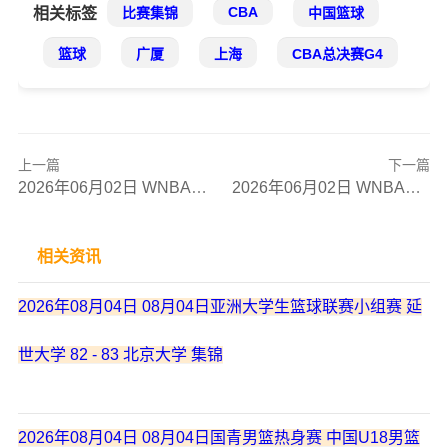
CBA
相关标签
比赛集锦
中国篮球
篮球
广厦
上海
CBA总决赛G4
上一篇
下一篇
2026年06月02日 WNBA常规赛 明尼苏达山猫 111 - 77 菲尼克斯水星 全场集锦
2026年06月02日 WNBA常规赛 西雅图风暴 56 - 79 达拉斯飞翼 全场集锦
相关资讯
2026年08月04日 08月04日亚洲大学生篮球联赛小组赛 延
世大学 82 - 83 北京大学 集锦
2026年08月04日 08月04日国青男篮热身赛 中国U18男篮