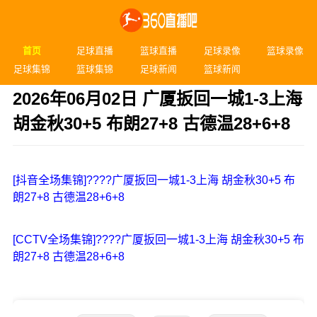
首页
足球直播
篮球直播
足球录像
篮球录像
足球集锦
篮球集锦
足球新闻
篮球新闻
2026年06月02日 广厦扳回一城1-3上海
胡金秋30+5 布朗27+8 古德温28+6+8
发布时间：2026年06月02日 22:15
[抖音全场集锦]????广厦扳回一城1-3上海 胡金秋30+5 布
朗27+8 古德温28+6+8
[CCTV全场集锦]????广厦扳回一城1-3上海 胡金秋30+5 布
朗27+8 古德温28+6+8