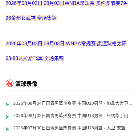
2026年08月03日 08月03日WNBA常规赛 多伦多节奏79-
96金州女武神 全场集锦
2026年08月03日 08月03日 WNBA常规赛 康涅狄格太阳
63-83达拉斯飞翼 全场集锦
篮球录像
2026年08月04日国青男篮热身赛 中国U18男篮 - 加拿大大卫·安篮球学院 全场录像
2026年08月02日国青男篮热身赛 中国U18男篮 - 纽纳华丁闪电队 全场录像
2026年07月30日国青男篮热身赛 中国U18男篮 - 大卫·安篮球学院 全场录像