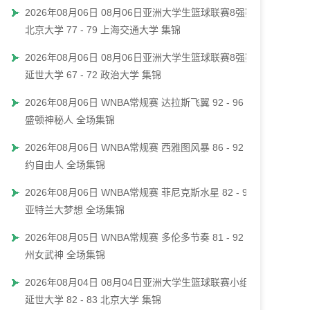
2026年08月06日 08月06日亚洲大学生篮球联赛8强赛
北京大学 77 - 79 上海交通大学 集锦
2026年08月06日 08月06日亚洲大学生篮球联赛8强赛
延世大学 67 - 72 政治大学 集锦
2026年08月06日 WNBA常规赛 达拉斯飞翼 92 - 96 华
盛顿神秘人 全场集锦
2026年08月06日 WNBA常规赛 西雅图风暴 86 - 92 纽
约自由人 全场集锦
2026年08月06日 WNBA常规赛 菲尼克斯水星 82 - 96
亚特兰大梦想 全场集锦
2026年08月05日 WNBA常规赛 多伦多节奏 81 - 92 金
州女武神 全场集锦
2026年08月04日 08月04日亚洲大学生篮球联赛小组赛
延世大学 82 - 83 北京大学 集锦