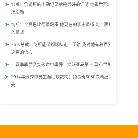
名嘴：詹姆斯的出勤记录就是最好的证明 他季后赛302
场全勤
纳斯：今夏恩比德很健康 他现在的状态很棒 能全面投
入备战
76人总裁：纳斯能带领球队走上正轨 我对他有着百分
之百的信心
上赛季季后赛突破命中率榜：文班亚马第一 莫布里第二
2014年选秀球员生涯助攻数榜：约基奇6080次断层领
先