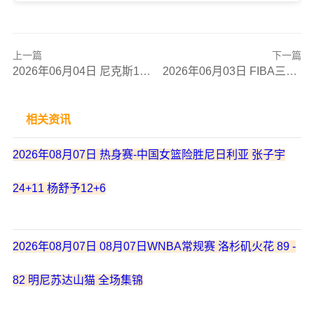
上一篇
下一篇
2026年06月04日 尼克斯1-0马刺！布伦森末节13分导演逆转 文班21中6&6失误！
2026年06月03日 FIBA三人篮球世界杯女子小组赛 中国 16 - 21 拉脱维亚 集锦
相关资讯
2026年08月07日 热身赛-中国女篮险胜尼日利亚 张子宇
24+11 杨舒予12+6
2026年08月07日 08月07日WNBA常规赛 洛杉矶火花 89 -
82 明尼苏达山猫 全场集锦