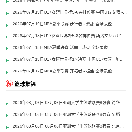
2026年WNBA全明星单项赛 投篮之星 - 单项赛 全场录像
2026年07月19日U17女篮世界杯5-6名排位赛 中国U17女篮 - 新西兰U17女篮 全场录像
2026年07月19日NBA夏季联赛 步行者 - 鹈鹕 全场录像
2026年07月18日U17女篮世界杯5-8名排位赛 斯洛文尼亚U17女篮 - 中国U17女篮 全场录像
2026年07月18日NBA夏季联赛 活塞 - 热火 全场录像
2026年07月18日U17女篮世界杯1/4决赛 中国U17女篮 - 加拿大U17女篮 录像
2026年07月17日NBA夏季联赛 开拓者 - 掘金 全场录像
篮球集锦
2026年08月06日 08月06日亚洲大学生篮球联赛8强赛 清华大学 85 - 81 菲律宾大学 集锦
2026年08月06日 08月06日亚洲大学生篮球联赛8强赛 早稻田大学 78 - 71 高丽大学 集锦
2026年08月06日 08月06日亚洲大学生篮球联赛8强赛 北京大学 77 - 79 上海交通大学 集锦