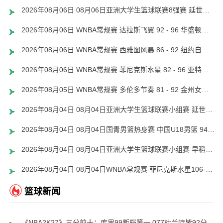
2026年08月06日 08月06日亚洲大学生篮球联赛8强赛 延世大学 67 - 72 政治大学 集锦
2026年08月06日 WNBA常规赛 达拉斯飞翼 92 - 96 华盛顿神秘人 全场集锦
2026年08月06日 WNBA常规赛 西雅图风暴 86 - 92 纽约自由人 全场集锦
2026年08月06日 WNBA常规赛 菲尼克斯水星 82 - 96 亚特兰大梦想 全场集锦
2026年08月05日 WNBA常规赛 多伦多节奏 81 - 92 金州女武神 全场集锦
2026年08月04日 08月04日亚洲大学生篮球联赛小组赛 延世大学 82 - 83 北京大学 集锦
2026年08月04日 08月04日国青男篮热身赛 中国U18男篮 94 - 85 加拿大大卫·安篮球学院 集锦
2026年08月04日 08月04日亚洲大学生篮球联赛小组赛 早稻田大学 71 - 86 清华大学 集锦
2026年08月04日 08月04日WNBA常规赛 菲尼克斯水星106-101芝加哥天空 全场集锦
篮球新闻
《NBA2K27》三分前十：库里99断档第一 077杜兰特皆92分列七八