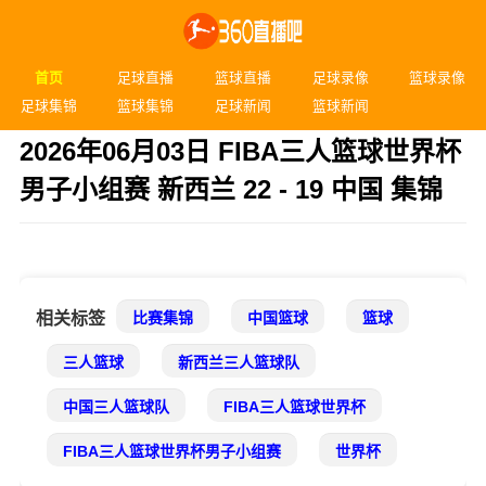
首页
足球直播
篮球直播
足球录像
篮球录像
足球集锦
篮球集锦
足球新闻
篮球新闻
2026年06月03日 FIBA三人篮球世界杯
男子小组赛 新西兰 22 - 19 中国 集锦
发布时间：2026年06月03日 21:58
相关标签
比赛集锦
中国篮球
篮球
三人篮球
新西兰三人篮球队
中国三人篮球队
FIBA三人篮球世界杯
FIBA三人篮球世界杯男子小组赛
世界杯