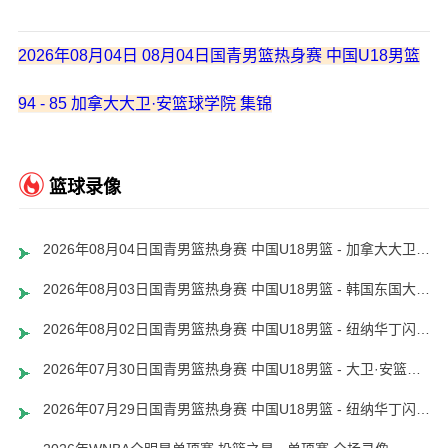
2026年08月04日 08月04日国青男篮热身赛 中国U18男篮
94 - 85 加拿大大卫·安篮球学院 集锦
篮球录像
2026年08月04日国青男篮热身赛 中国U18男篮 - 加拿大大卫·安篮球学院 全场录像
2026年08月03日国青男篮热身赛 中国U18男篮 - 韩国东国大学 全场录像
2026年08月02日国青男篮热身赛 中国U18男篮 - 纽纳华丁闪电队 全场录像
2026年07月30日国青男篮热身赛 中国U18男篮 - 大卫·安篮球学院 全场录像
2026年07月29日国青男篮热身赛 中国U18男篮 - 纽纳华丁闪电队 全场录像