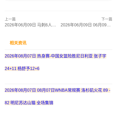
上一篇
下一篇
2026年06月09日 马刺6人上双胜尼克斯追至1-2 文班32+8+6 大头32分&末节12分
2026年06月09日 06月09日WNBA常规赛 印第安纳狂热 78 - 76 华盛顿神秘人 全场集锦
相关资讯
2026年08月07日 热身赛-中国女篮险胜尼日利亚 张子宇
24+11 杨舒予12+6
2026年08月07日 08月07日WNBA常规赛 洛杉矶火花 89 -
82 明尼苏达山猫 全场集锦