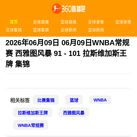
首页
足球直播
篮球直播
足球录像
篮球录像
足球集锦
篮球集锦
足球新闻
篮球新闻
2026年06月09日 06月09日WNBA常规
赛 西雅图风暴 91 - 101 拉斯维加斯王
牌 集锦
发布时间：2026年06月09日 13:06
WNBA
相关标签
比赛集锦
篮球
拉斯维加斯王牌
西雅图风暴
WNBA常规赛