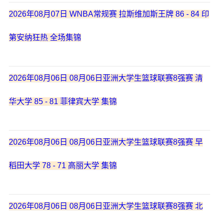
2026年08月07日 WNBA常规赛 拉斯维加斯王牌 86 - 84 印
第安纳狂热 全场集锦
2026年08月06日 08月06日亚洲大学生篮球联赛8强赛 清
华大学 85 - 81 菲律宾大学 集锦
2026年08月06日 08月06日亚洲大学生篮球联赛8强赛 早
稻田大学 78 - 71 高丽大学 集锦
2026年08月06日 08月06日亚洲大学生篮球联赛8强赛 北