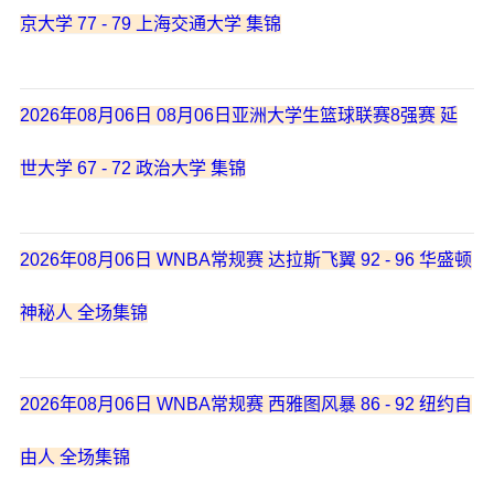
京大学 77 - 79 上海交通大学 集锦
2026年08月06日 08月06日亚洲大学生篮球联赛8强赛 延
世大学 67 - 72 政治大学 集锦
2026年08月06日 WNBA常规赛 达拉斯飞翼 92 - 96 华盛顿
神秘人 全场集锦
2026年08月06日 WNBA常规赛 西雅图风暴 86 - 92 纽约自
由人 全场集锦