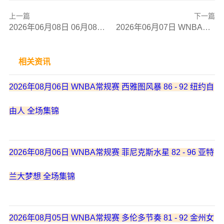
上一篇
下一篇
2026年06月08日 06月08日 WNBA常规赛 波特兰火焰72-89洛杉矶火花 全场集锦
2026年06月07日 WNBA常规赛 印第安纳狂热 75 - 83 纽约自由人 全场集锦
相关资讯
2026年08月06日 WNBA常规赛 西雅图风暴 86 - 92 纽约自
由人 全场集锦
2026年08月06日 WNBA常规赛 菲尼克斯水星 82 - 96 亚特
兰大梦想 全场集锦
2026年08月05日 WNBA常规赛 多伦多节奏 81 - 92 金州女