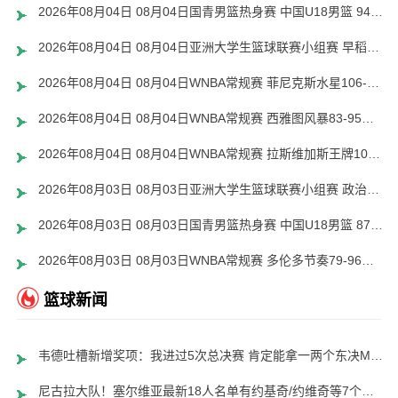
2026年08月04日 08月04日国青男篮热身赛 中国U18男篮 94 - 85 加拿大大卫·安篮球学院 集锦
2026年08月04日 08月04日亚洲大学生篮球联赛小组赛 早稻田大学 71 - 86 清华大学 集锦
2026年08月04日 08月04日WNBA常规赛 菲尼克斯水星106-101芝加哥天空 全场集锦
2026年08月04日 08月04日WNBA常规赛 西雅图风暴83-95纽约自由人 全场集锦
2026年08月04日 08月04日WNBA常规赛 拉斯维加斯王牌109-87亚特兰大梦想 全场集锦
2026年08月03日 08月03日亚洲大学生篮球联赛小组赛 政治大学 83 - 71 上海交通大学 集锦
2026年08月03日 08月03日国青男篮热身赛 中国U18男篮 87 - 73 韩国东国大学 集锦
2026年08月03日 08月03日WNBA常规赛 多伦多节奏79-96金州女武神 全场集锦
篮球新闻
韦德吐槽新增奖项：我进过5次总决赛 肯定能拿一两个东决MVP
尼古拉大队！塞尔维亚最新18人名单有约基奇/约维奇等7个叫尼古拉