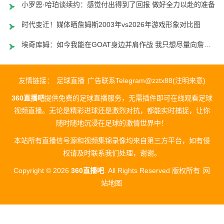
小罗恩·哈珀谈续约：感觉付出得到了回报 做好全力以赴的准备
时代变迁！媒体晒詹姆斯2003年vs2026年游戏形象对比图
埃奇库姆：如今我能在GOAT身边并肩作战 我只想尽量向詹姆斯学习
友情链接：
足球直播
广告联系Telegram@zztx88(注明来意)
360直播吧
提供免费的足球直播服务，无需插件即可在线观看足球
视频直播。无论是精彩进球还是激烈对抗，都能实时捕捉，让你
随时随地沉浸在足球的激情世界中！
本站所有直播信号源和视频集锦录像均来自第三方平台，如有侵
权请及时联系我们处理，谢谢。
Copyright © 2026
360直播吧
. All Rights Reserved 版权所有
网
站地图