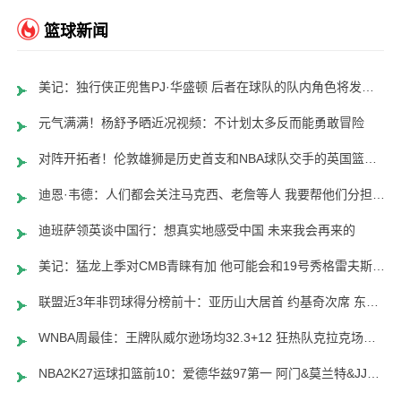
篮球新闻
美记：独行侠正兜售PJ·华盛顿 后者在球队的队内角色将发生变化
元气满满！杨舒予晒近况视频：不计划太多反而能勇敢冒险
对阵开拓者！伦敦雄狮是历史首支和NBA球队交手的英国篮球俱乐部
迪恩·韦德：人们都会关注马克西、老詹等人 我要帮他们分担压力
迪班萨领英谈中国行：想真实地感受中国 未来我会再来的
美记：猛龙上季对CMB青睐有加 他可能会和19号秀格雷夫斯携手出战
联盟近3年非罚球得分榜前十：亚历山大居首 约基奇次席 东契奇第6
WNBA周最佳：王牌队威尔逊场均32.3+12 狂热队克拉克场均25.7+9
NBA2K27运球扣篮前10：爱德华兹97第一 阿门&莫兰特&JJ96 布朗94