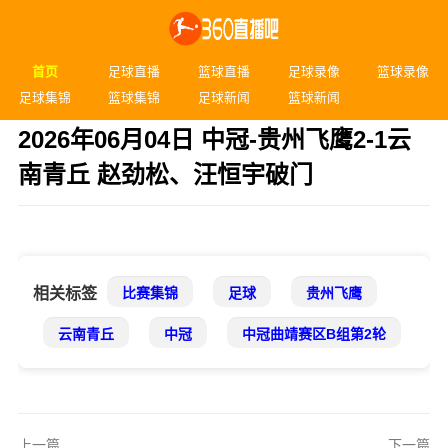
首页
足球直播
篮球直播
足球录像
篮球录像
足球集锦
篮球集锦
足球新闻
篮球新闻
2026年06月04日 中冠-贵州飞鹰2-1云
南青丘 赵劲松、汪恒宇破门
发布时间：2026年06月04日 16:23
相关标签
比赛集锦
足球
贵州飞鹰
云南青丘
中冠
中冠曲靖赛区B组第2轮
上一篇
下一篇