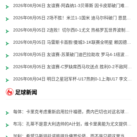
2026年08月06日 友谊赛-阿森纳1-3贝蒂斯 因卡皮耶破门难救主 福纳尔斯1射2传
2026年08月05日 2场不胜！米兰1-1国米 迪马尔科破门 恩昆库造点+点射拉莫斯登场
2026年08月05日 2连败！切尔西0-1尤文 热格罗瓦世界波制胜穆德里克时隔614天复出
2026年08月05日 马雷斯卡首胜!曼城3-1K联赛全明星 赖因德斯努里破门塞梅尼奥助攻
2026年08月05日 友谊赛-苏莱破门迪巴拉助攻 罗马4-1纽波特郡
2026年08月05日 友谊赛-C罗缺席西马坎送点 胜利0-2不敌阿尔梅里亚
2026年08月04日 明日之星冠军杯-U17热刺0-1上海U17 李文博制胜球
足球新闻
每体：卡里克考虑重新启用拉什福德，费内巴切也对这名球员感兴趣
布冯：孔蒂不是意大利选帅的A计划，维卡里奥能为尤文提供保障
加利：希望马斯坦托诺能提升佛罗伦萨，而不是只把这里当成跳板