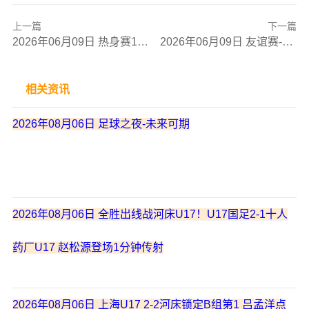
上一篇
下一篇
2026年06月09日 热身赛1胜1平！奥亚萨瓦尔开场闪击西班牙3-1秘鲁 16日世界杯首战
2026年06月09日 友谊赛-法国3-1北爱尔兰 奥利塞戴帽姆巴佩失良机+进球被吹
相关资讯
2026年08月06日 足球之夜-未来可期
2026年08月06日 全胜出线战河床U17！U17国足2-1十人
药厂U17 赵松源登场1分钟传射
2026年08月06日 上海U17 2-2河床锁定B组第1 吕孟洋点