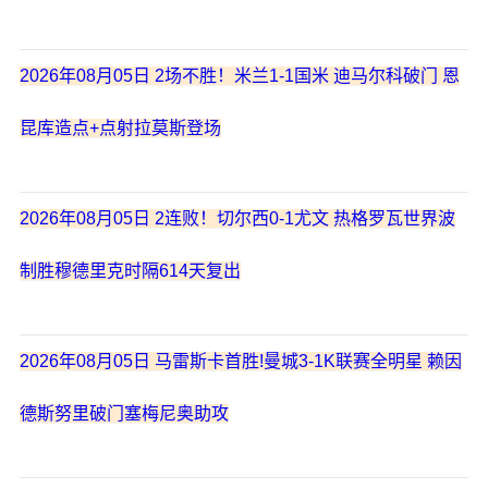
2026年08月05日 2场不胜！米兰1-1国米 迪马尔科破门 恩
昆库造点+点射拉莫斯登场
2026年08月05日 2连败！切尔西0-1尤文 热格罗瓦世界波
制胜穆德里克时隔614天复出
2026年08月05日 马雷斯卡首胜!曼城3-1K联赛全明星 赖因
德斯努里破门塞梅尼奥助攻