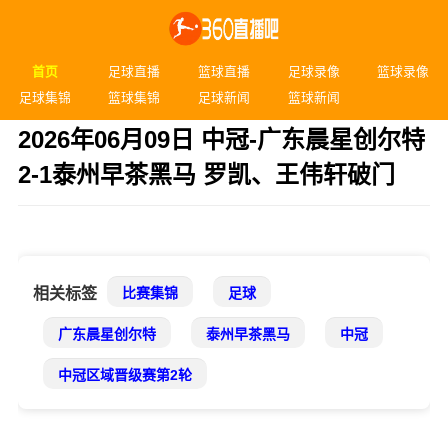
首页
足球直播
篮球直播
足球录像
篮球录像
足球集锦
篮球集锦
足球新闻
篮球新闻
2026年06月09日 中冠-广东晨星创尔特
2-1泰州早茶黑马 罗凯、王伟轩破门
发布时间：2026年06月09日 13:39
相关标签
比赛集锦
足球
广东晨星创尔特
泰州早茶黑马
中冠
中冠区域晋级赛第2轮