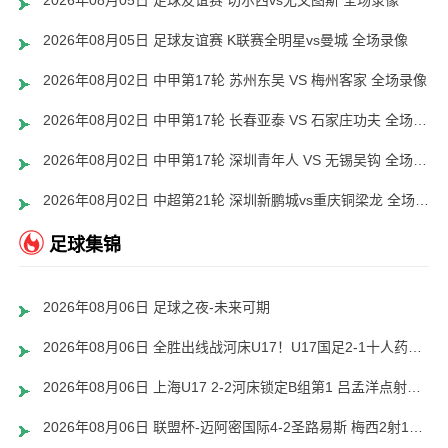
2026年08月05日 足球友谊赛 切尔西vs尤文图斯 全场录像
2026年08月05日 足球友谊赛 K联赛全明星vs曼城 全场录像
2026年08月02日 中甲第17轮 苏州东吴 VS 梅州客家 全场录像
2026年08月02日 中甲第17轮 长春亚泰 VS 石家庄功夫 全场录像
2026年08月02日 中甲第17轮 深圳青年人 VS 无锡吴钩 全场录像
2026年08月02日 中超第21轮 深圳新鹏城vs重庆铜梁龙 全场录像
足球集锦
2026年08月06日 足球之夜-未来可期
2026年08月06日 全胜出线战河床U17！U17国足2-1十人药厂U17 赵松源登场1分钟传射
2026年08月06日 上海U17 2-2河床锁定B组第1 吕孟洋点射阿布力米破门 将战A组第2
2026年08月06日 联盟杯-迈阿密国际4-2圣路易斯 梅西2射1传 阿伦助攻戴帽