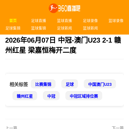
首页
足球直播
篮球直播
足球录像
篮球录像
足球集锦
篮球集锦
足球新闻
篮球新闻
2026年06月07日 中冠-澳门U23 2-1 赣
州红星 梁嘉恒梅开二度
发布时间：2026年06月07日 22:09
相关标签
比赛集锦
足球
中国澳门U23
赣州红星
中冠
中冠区域排位赛
上一篇
下一篇