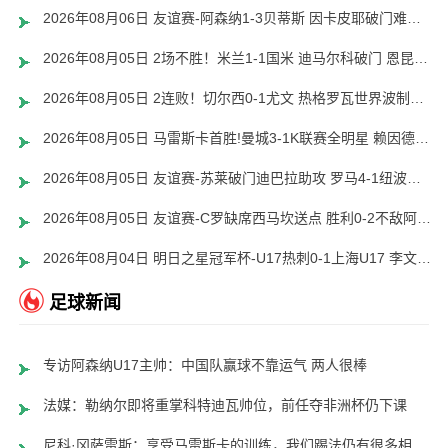
2026年08月06日 友谊赛-阿森纳1-3贝蒂斯 因卡皮耶破门难救主 福纳尔斯1射2传
2026年08月05日 2场不胜！米兰1-1国米 迪马尔科破门 恩昆库造点+点射拉莫斯登场
2026年08月05日 2连败！切尔西0-1尤文 热格罗瓦世界波制胜穆德里克时隔614天复出
2026年08月05日 马雷斯卡首胜!曼城3-1K联赛全明星 赖因德斯努里破门塞梅尼奥助攻
2026年08月05日 友谊赛-苏莱破门迪巴拉助攻 罗马4-1纽波特郡
2026年08月05日 友谊赛-C罗缺席西马坎送点 胜利0-2不敌阿尔梅里亚
2026年08月04日 明日之星冠军杯-U17热刺0-1上海U17 李文博制胜球
足球新闻
专访阿森纳U17主帅：中国队赢球不靠运气 两人很棒
法媒：勒纳尔即将重掌科特迪瓦帅位，前任夺非洲杯仍下课
尼科·冈萨雷斯：享受马雷斯卡的训练，我们踢法仍有很多相似之处