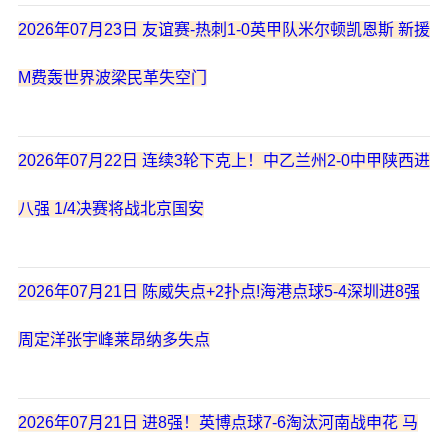
2026年07月23日 友谊赛-热刺1-0英甲队米尔顿凯恩斯 新援
M费轰世界波梁民革失空门
2026年07月22日 连续3轮下克上！中乙兰州2-0中甲陕西进
八强 1/4决赛将战北京国安
2026年07月21日 陈威失点+2扑点!海港点球5-4深圳进8强
周定洋张宇峰莱昂纳多失点
2026年07月21日 进8强！英博点球7-6淘汰河南战申花 马