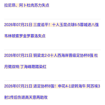
拉尼昂、阿卜杜肉苏力失点
2026年07月21日 三度追平！十人玉昆点球6-5蓉城进八强
韦林顿索罗金罗慕洛失点
2026年07月21日 铜梁龙2-0十人西海岸晋级足协杯8强 杜
月徵双响 丁海峰蹬踏染红
2026年07月21日 进足协杯8强！申花4-1逆转海牛 阿苏埃3
射1传后伤退高天意两助攻