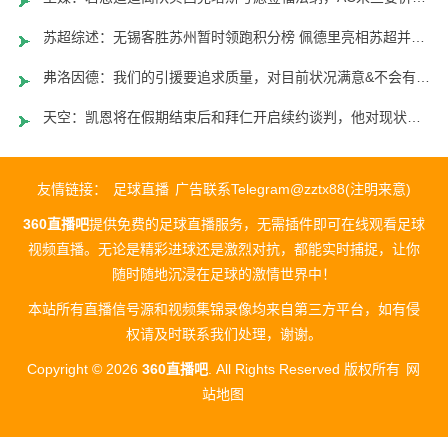
苏超综述：无锡客胜苏州暂时领跑积分榜 佩德里亮相苏超并开球
弗洛因德：我们的引援要追求质量，对目前状况满意&不会有大变动
天空：凯恩将在假期结束后和拜仁开启续约谈判，他对现状很放松
友情链接：
足球直播
广告联系Telegram@zztx88(注明来意)
360直播吧
提供免费的足球直播服务，无需插件即可在线观看足球
视频直播。无论是精彩进球还是激烈对抗，都能实时捕捉，让你
随时随地沉浸在足球的激情世界中！
本站所有直播信号源和视频集锦录像均来自第三方平台，如有侵
权请及时联系我们处理，谢谢。
Copyright © 2026
360直播吧
. All Rights Reserved 版权所有
网
站地图