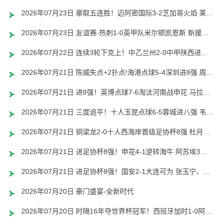
2026年07月23日 豪取五连胜！迈阿密国际3-2芝加哥火焰 莱万首秀苏牙双响诺沃送礼
2026年07月23日 友谊赛-热刺1-0英甲队米尔顿凯恩斯 新援M费轰世界波梁民革失空门
2026年07月22日 连续3轮下克上！中乙兰州2-0中甲陕西进八强 1/4决赛将战北京国安
2026年07月21日 陈威失点+2扑点!海港点球5-4深圳进8强 周定洋张宇峰莱昂纳多失点
2026年07月21日 进8强！英博点球7-6淘汰河南战申花 马拉尼昂、阿卜杜肉苏力失点
2026年07月21日 三度追平！十人玉昆点球6-5蓉城进八强 韦林顿索罗金罗慕洛失点
2026年07月21日 铜梁龙2-0十人西海岸晋级足协杯8强 杜月徵双响 丁海峰蹬踏染红
2026年07月21日 进足协杯8强！申花4-1逆转海牛 阿苏埃3射1传后伤退高天意两助攻
2026年07月21日 进足协杯8强！国安2-1大连可为 张玉宁、贾非凡破门 VAR多次介入
2026年07月20日 豪门盛宴-全新时代
2026年07月20日 时隔16年夺世界杯冠军！西班牙加时1-0阿根廷 费兰制胜恩佐染红