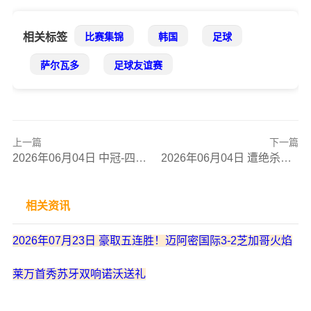
相关标签
比赛集锦
韩国
足球
萨尔瓦多
足球友谊赛
上一篇
下一篇
2026年06月04日 中冠-四川叁壹捌重龙3-0广州悦高 李尚霖锁定胜局
2026年06月04日 遭绝杀！友谊赛荷兰0-1阿尔及利亚 赖因德斯进球无效 穆萨建功
相关资讯
2026年07月23日 豪取五连胜！迈阿密国际3-2芝加哥火焰
莱万首秀苏牙双响诺沃送礼