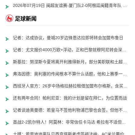
2026年07月19日 闽超友谊赛-厦门队2-0阿根廷闽籍青年队 刘项荣破门吕家晟建功
足球新闻
记者：达成协议，曼城20岁边锋恩达拉即将转会加盟布鲁日
记者：尤文报价4000万欧+浮动，正和巴黎就穆阿尼转会深入谈判
斯基拉：努涅斯今夏将离开利雅得新月，部分美职联和土超球队有意
弗洛因德：奥利塞的传闻根本不算什么话题，他和上赛季一样重要
西班牙人官方：26岁中场格拉赫拉租借加盟布尔格斯，含买断条款
还有两年合同！帕利尼亚：我的计划是留在拜仁，为位置而战
记者谈迪奥曼德：若皇马不签他利物浦巴黎也会签，但他不值1亿欧
首战2-2凯尔特人！阿莫林：非常信任卡马达 希拉有不适但问题不大
土媒：若恩迪迪离队贝西克塔斯考虑签福法纳，AC米兰要价2000万欧