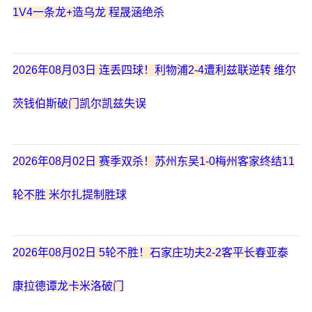
1V4一条龙+造乌龙 程晟涵绝杀
2026年08月03日 连丢四球！利物浦2-4遭利兹联逆转 维尔
茨钱伯斯破门凯尔凯兹失误
2026年08月02日 赛季双杀！苏州东吴1-0梅州客家终结11
轮不胜 米尔扎提制胜球
2026年08月02日 5轮不胜！石家庄功夫2-2客平长春亚泰
康拉德谭龙卡米洛破门