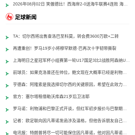
2026年08月02日 笑傲德比！西海岸2-0送海牛联赛4连败 海牛仍垫底西海岸升至第二
足球新闻
TA：切尔西将出售查洛巴至科莫，转会费3600万欧+二转
再遭重创！罗马19岁小将穆罕默德·巴再次十字韧带撕裂
上海明日之星冠军杯小组赛第一轮U17国足3比2战胜阿森纳U17男足
前球员：如果克洛普还在帅位，鲍文现在大概率已经是利物浦球员了
亨德森：阿隆索是我选择切尔西的关键原因，希望在此效力很多年
官方：塞尔塔租借勒沃库森21岁后卫法耶
罗马诺：利物浦和巴黎正式开谈，但红军初步报价与巴黎期望差很远
记者：欧足联向因凡蒂诺发函涉及温格，但他告诉朋友自己不会辞职
电讯报：特朗普将尽一切可能保住因凡蒂诺，他对因凡蒂诺颇为赏识