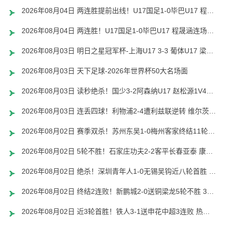
2026年08月04日 两连胜提前出线！U17国足1-0毕巴U17 程晟涵连场破门赵松源中楣
2026年08月04日 两连胜！U17国足1-0毕巴U17 程晟涵连场头球破门制胜赵松源中楣
2026年08月03日 明日之星冠军杯-上海U17 3-3 葡体U17 梁锦鸿梅开二度
2026年08月03日 天下足球-2026年世界杯50大名场面
2026年08月03日 读秒绝杀！国少3-2阿森纳U17 赵松源1V4一条龙+造乌龙 程晟涵绝杀
2026年08月03日 连丢四球！利物浦2-4遭利兹联逆转 维尔茨钱伯斯破门凯尔凯兹失误
2026年08月02日 赛季双杀！苏州东吴1-0梅州客家终结11轮不胜 米尔扎提制胜球
2026年08月02日 5轮不胜！石家庄功夫2-2客平长春亚泰 康拉德谭龙卡米洛破门
2026年08月02日 绝杀！深圳青年人1-0无锡吴钩近八轮首胜 罗德里格绝杀诺贝尔失点
2026年08月02日 终结2连败！新鹏城2-0送铜梁龙5轮不胜 37岁姜至鹏破门韦斯利建功
2026年08月02日 近3轮首胜！铁人3-1送申花中超3连败 热菲尼奥双响 邦本宜裕传射