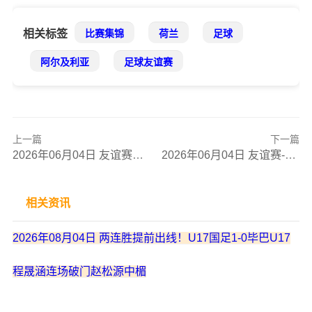
相关标签
比赛集锦
荷兰
足球
阿尔及利亚
足球友谊赛
上一篇
下一篇
2026年06月04日 友谊赛两连胜！韩国1-0小胜萨尔瓦多 李东炅直接任意球破门
2026年06月04日 友谊赛-意大利1-0卢森堡 埃斯波西托制胜球皮西利助攻
相关资讯
2026年08月04日 两连胜提前出线！U17国足1-0毕巴U17
程晟涵连场破门赵松源中楣