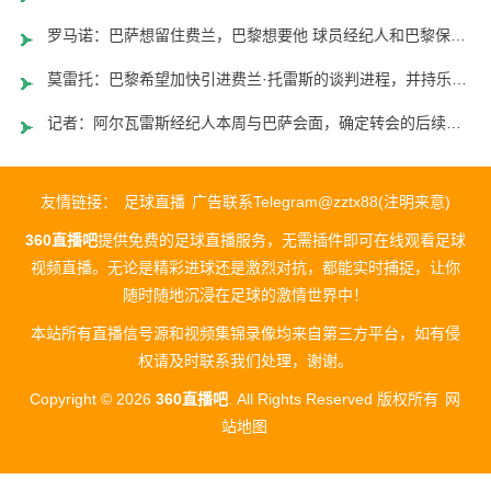
罗马诺：巴萨想留住费兰，巴黎想要他 球员经纪人和巴黎保持沟通
莫雷托：巴黎希望加快引进费兰·托雷斯的谈判进程，并持乐观态度
记者：阿尔瓦雷斯经纪人本周与巴萨会面，确定转会的后续行动策略
友情链接：
足球直播
广告联系Telegram@zztx88(注明来意)
360直播吧
提供免费的足球直播服务，无需插件即可在线观看足球
视频直播。无论是精彩进球还是激烈对抗，都能实时捕捉，让你
随时随地沉浸在足球的激情世界中！
本站所有直播信号源和视频集锦录像均来自第三方平台，如有侵
权请及时联系我们处理，谢谢。
Copyright © 2026
360直播吧
. All Rights Reserved 版权所有
网
站地图