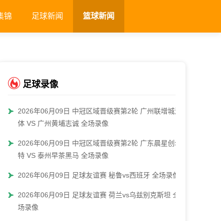
集锦
足球新闻
篮球新闻
足球录像
2026年06月09日 中冠区域晋级赛第2轮 广州联增城澳
体 VS 广州黄埔志诚 全场录像
2026年06月09日 中冠区域晋级赛第2轮 广东晨星创尔
特 VS 泰州早茶黑马 全场录像
2026年06月09日 足球友谊赛 秘鲁vs西班牙 全场录像
2026年06月09日 足球友谊赛 荷兰vs乌兹别克斯坦 全
场录像