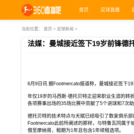
首页
足球直播
当前位置：
首页
>
足球新闻
>
法媒：曼城接近签下19岁前锋德
发布时间：2026年06月09日 19:13
6月9日讯 据Footmercato报道称，曼城接近
年仅19岁的马西斯·德托贝特正迎来职业生涯的转
各项赛事出场的35场比赛中贡献了5个进球和7次
德托贝特的技术特点与天赋已经吸引了数家俱乐部
Footmercato此前所阐述的那样，与特鲁瓦
借至摩纳哥，租期为1年且包含1年续租选项。