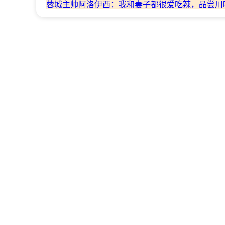
蓉城主帅阿洛伊西：我和妻子都很爱吃辣，品尝川